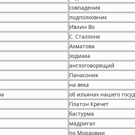
совпадения
подполковник
Ивлин Во
С. Сталлоне
Ахматова
зодиака
англоговорящий
Панасоник
на века
ва
об изъянах нашего госу
Платон Кречет
бастурма
мадригал
по Мордовии