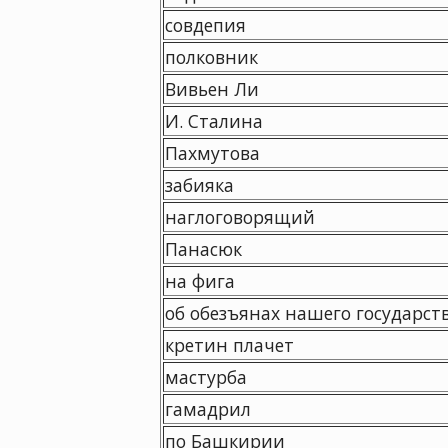
совдепия
полковник
Вивьен Ли
И. Сталина
Пахмутова
забияка
наглоговорящий
Панасюк
на фига
об обезъянах нашего государст
кретин плачет
мастурба
гамадрил
по Башкирии