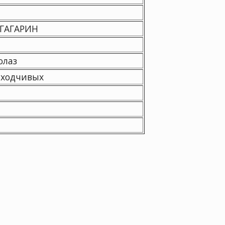
— ГАГАРИН
олаз
аходчивых