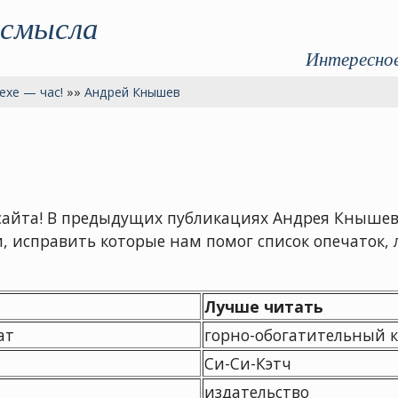
 смысла
Интересное
ехе — час!
»»
Андрей Кнышев
сайта! В предыдущих публикациях Андрея Кныше
 исправить которые нам помог список опечаток,
Лучше читать
ат
горно-обогатительный 
Си-Си-Кэтч
издательство