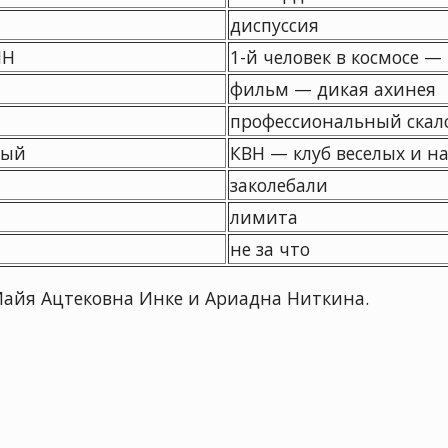
диспуссия
ИН
1-й человек в космосе 
фильм — дикая ахинея
профессиональный скал
вый
КВН — клуб веселых и н
заколебали
лимита
не за что
айя Ацтековна Инке и Ариадна Ниткина.