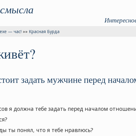
 смысла
Интересное
ехе — час!
»»
Красная Бурда
живёт?
 стоит задать мужчине перед начал
сов я должна тебе задать перед началом отношен
ся?
ды ты понял, что я тебе нравлюсь?