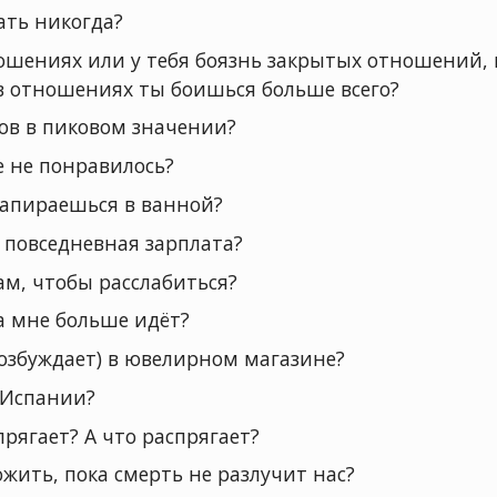
нать никогда?
ошениях или у тебя боязнь закрытых отношений, 
в отношениях ты боишься больше всего?
ков в пиковом значении?
бе не понравилось?
запираешься в ванной?
 повседневная зарплата?
м, чтобы расслабиться?
а мне больше идёт?
возбуждает) в ювелирном магазине?
 Испании?
прягает? А что распрягает?
жить, пока смерть не разлучит нас?