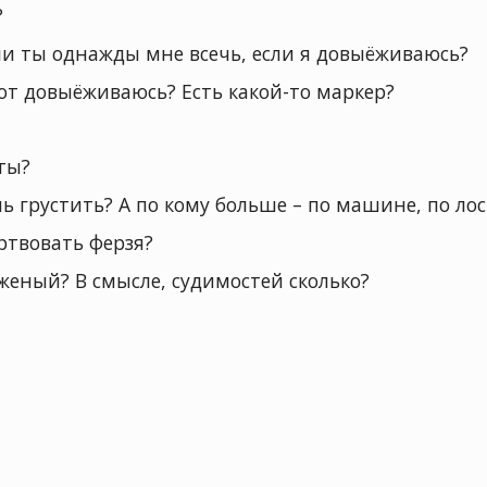
?
 ли ты однажды мне всечь, если я довыёживаюсь?
вот довыёживаюсь? Есть какой-то маркер?
 ты?
шь грустить? А по кому больше – по машине, по ло
ртвовать ферзя?
уженый? В смысле, судимостей сколько?