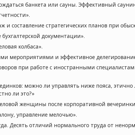
дождаться банкета или сауны. Эффективный саунин
тчетности».
ж и составление стратегических планов при обыс
 бухгалтерской документации».
еловая колбаса».
ми мероприятиями и эффективное делегирование 
воров при работе с иностранными специалистами
единков: можно ли управлять ниже пояса, этично 
тно ли это?»
деловой женщины после корпоративной вечеринки
лону, управление мелочью».
а. Десять отличий нормального труда от ненорм