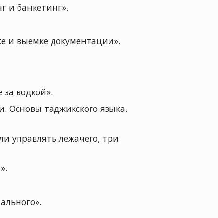
г и банкетинг».
ке и выемке документации».
за водкой».
. Основы таджикского языка.
ли управлять лежачего, три
».
ального».