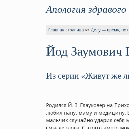
Апология здравого
Главная страница
»»
Делу — время, пот
Йод Заумович 
Из серии «Живут же л
Родился Й. З. Глауковер на Трих
любил папу, маму и медицину. В
мальчик случайно ударил себя м
смысле слова. С этого самого м