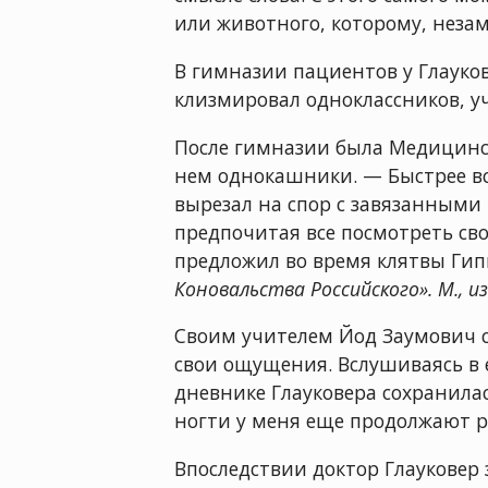
или животного, которому, неза
В гимназии пациентов у Глауков
клизмировал одноклассников, у
После гимназии была Медицинск
нем однокашники. — Быстрее в
вырезал на спор с завязанными 
предпочитая все посмотреть сво
предложил во время клятвы Гиппо
Коновальства Российского». М., из
Своим учителем Йод Заумович с
свои ощущения. Вслушиваясь в 
дневнике Глауковера сохранилась
ногти у меня еще продолжают ра
Впоследствии доктор Глауковер 