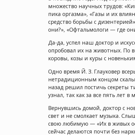
множество научных трудов: «Ки
пика оргазма», «Газы и их влия
средство борьбы с дизентерией
они?», «Офтальмологи — где они
Да-да, успел наш доктор и иску
опробовал их на животных. По в
коровы, козы и куры с новеньки
Одно время Й. З. Глауковер вс
нетрадиционным концом скальпе
назад решил постичь секреты т
узнал, так как за все пять лет в
Вернувшись домой, доктор с нов
свет и не смолкает музыка. Слы
свою любимую — «Их в живых ос
сейчас делаются почти без нарк