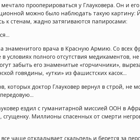
мечтало прооперироваться у Глауковера. Он и ег
рационной можно было наблюдать такую картину: 
сь к стенам, жадно затягиваются папиросами:
я...
а знаменитого врача в Красную Армию. Со всех фр
е в условиях полного отсутствия медикаментов, н
могут забыть его знаменитые «горчичники», вырез
ской говядины, «утки» из фашистских касок...
в, которых доктор Глауковер вернул в строй, не м
передовую...
лауковер ездил с гуманитарной миссией ООН в Афр
, сгущенку. Миллионы спасенных от смерти негр
все чаще откладывает скальпель и берется за перо.