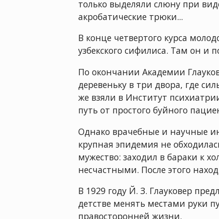
только выделяли слюну при вид
акробатические трюки...
В конце четвертого курса молод
узбекского сифилиса. Там он и п
По окончании Академии Глаукове
деревеньку в три двора, где си
же взяли в Институт психиатрии
путь от простого буйного пацие
Однако врачебные и научные ин
крупная эпидемия не обходилась
мужество: заходил в бараки к х
несчастными. После этого наход
В 1929 году Й. З. Глауковер пр
детстве менять местами руки п
правосторонней жизни.