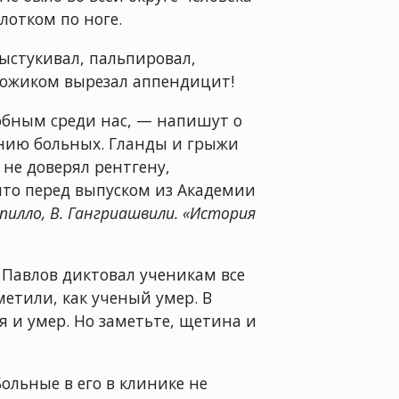
лотком по ноге.
выстукивал, пальпировал,
ножиком вырезал аппендицит!
обным среди нас, — напишут о
нию больных. Гланды и грыжи
не доверял рентгену,
 что перед выпуском из Академии
пилло, В. Гангриашвили. «История
 Павлов диктовал ученикам все
етили, как ученый умер. В
 я и умер. Но заметьте, щетина и
ольные в его в клинике не