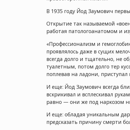
В 1935 году Йод Заумович пер
Открытие так называемой «военн
работая патологоанатомом и из
«Профессионализм и гемоглобин
проявлялось даже в сущих мелоч
всегда долго и тщательно, не 
туалетным, потом долго тер кус
поплевав на ладони, приступал 
И еще: Йод Заумович всегда бл
вскрикивал и всплескивал руками
равно — они же под наркозом н
И еще: обладая уникальным дар
предсказать причину смерти бо