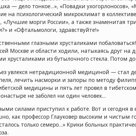
шка — дело тонкое...», «Повадки ухогорлоносов»,
ние на психологический микроклимат в коллективе
», «Лучшие морги России», а также знаменитая т
?» и «Офтальмологи, здравствуйте!»
сственными глазными хрусталиками побаловаться!
сей Москве и области ходили, натыкаясь друг на др
ми хрусталиками из бутылочного стекла. Потом до
ерьез увлекся нетрадиционной медициной — стал д
ля, лечить насморки и запоры по методу филипп
ибетской медицины и пять лет провел в тибетском
 монастыре не заболел ни один человек...
ыми силами приступил к работе. Вот и сегодня в 
шно, как профессор Глауковер высоким и чистым 
талось только семеро...» Крики больных практиче
оза.