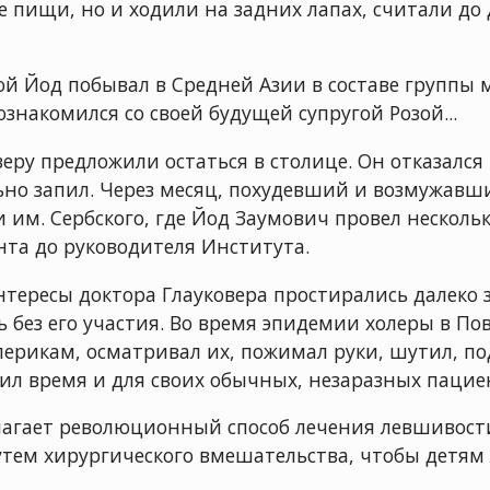
е пищи, но и ходили на задних лапах, считали до
ой Йод побывал в Средней Азии в составе группы 
ознакомился со своей будущей супругой Розой...
ру предложили остаться в столице. Он отказался 
льно запил. Через месяц, похудевший и возмужавши
 им. Сербского, где Йод Заумович провел нескольк
нта до руководителя Института.
тересы доктора Глауковера простирались далеко 
 без его участия. Во время эпидемии холеры в По
олерикам, осматривал их, пожимал руки, шутил, по
ил время и для своих обычных, незаразных пациен
едлагает революционный способ лечения левшивости
утем хирургического вмешательства, чтобы детям 