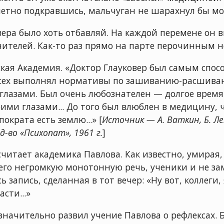
метно подкравшись, мальчуган не шарахнул бы мо
ера было хоть отбавляй. На каждой перемене он 
чителей. Как-то раз прямо на парте перочинным 
ая Академия. «Доктор Глауковер был самым спос
сех выполнял нормативы по зашиванию-расшива
глазами. Был очень любознателен — долгое время 
ими глазами... До того был влюблен в медицину,
крата есть землю...» [
Источник — А. Ваткин, Б. Ле
д-во «Психопат», 1961 г.
]
читает академика Павлова. Как известно, умирая,
его негромкую монотонную речь, ученики и не зам
 запись, сделанная в тот вечер: «Ну вот, коллеги,
сти...»
значительно развил учение Павлова о рефлексах. Б