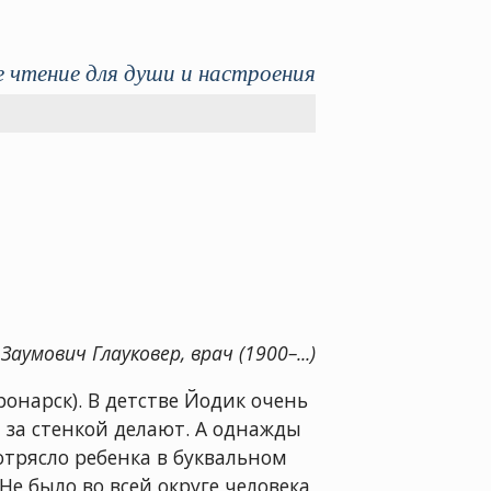
 чтение для души и настроения
Заумович Глауковер, врач (1900–...)
ронарск). В детстве Йодик очень
м за стенкой делают. А однажды
отрясло ребенка в буквальном
Не было во всей округе человека