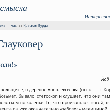
 смысла
Интересное
ехе — час!
»»
Красная Бурда
Глауковер
юди!»
Йод 
опольщине, в деревне Апоплексеевка (ныне — г. Ко
озьмет, бывало, стетоскоп и слушает, что они та
олотком по коленке. То, что произошло с ногой, п
омента он уже окончательно «заболел» медициной. 