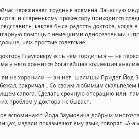
сейчас переживает трудные времена. Зачастую мед
ирта, и старенькому профессору приходится сред
редставить, какова была радость доктора, когда в 
итарную помощь с немецкими одноразовыми шпр
ольше, чем простые советские...
 доктору Глауковеру есть чем гордиться — не пере
ома у него хранится богатейшая коллекция анализ
 ли не хоронили — ан нет, шалишь! Придет Йод З
ежал, закричал... Со своим любимым скальпелем Г
енищем сапога. Сделать срочную операцию или, там,
их проблем у доктора не бывает.
ов вспоминают Йода Заумовича добрым многоэта
ицах, издали показывают ему язык, говорят «А-а!» 