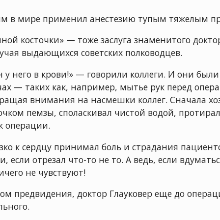
вым в мире применил анестезию тупым тяжелым п
ой косточки» — тоже заслуга знаменитого доктора
учая выдающихся советских полководцев.
 у него в крови!» — говорили коллеги. И они был
ах — таких как, например, мытье рук перед опера
обращая внимания на насмешки коллег. Сначала 
очком пемзы, споласкивал чистой водой, протирал 
к операции.
изко к сердцу принимал боль и страдания пациент
, если отрезал что-то не то. А ведь, если вдумат
ичего не чувствуют!
ом предвидения, доктор Глауковер еще до опера
льного.