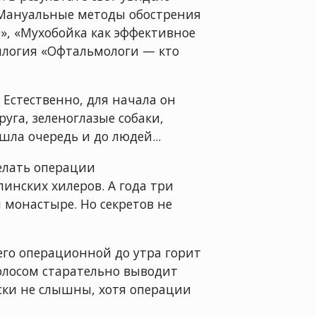
 «Мануальные методы обострения
», «Мухобойка как эффективное
рилогия «Офтальмологи — кто
 Естественно, для начала он
уга, зеленоглазые собаки,
шла очередь и до людей...
елать операции
инских хилеров. А года три
 монастыре. Но секретов не
его операционной до утра горит
голосом старательно выводит
ски не слышны, хотя операции