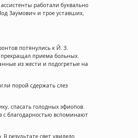
о ассистенты работали буквально
Йод Заумович и трое уставших,
онтов потянулись к Й. З.
е прекращал приема больных.
анные из жести и подогретые на
огли порой сдержать слез
ику, спасать голодных эфиопов.
ов с благодарностью вспоминают
 В результате свет увидело