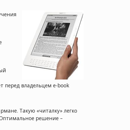
учения
е
вый
т перед владельцем e-book
рмане. Такую «читалку» легко
. Оптимальное решение –