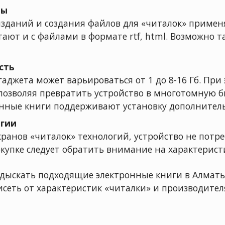
ты
даний и создания файлов для «читалок» применяют
тают и с файлами в формате rtf, html. Возможно 
сть
аджета может варьироваться от 1 до 8-16 Гб. При
озволяя превратить устройство в многотомную б
онные книги поддерживают установку дополнител
ргии
кранов «читалок» технологий, устройство не потре
окупке следует обратить внимание на характерист
одыскать подходящие электронные книги в Алматы
исеть от характеристик «читалки» и производител