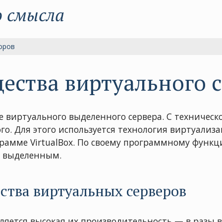
о смысла
оров
ества виртуального 
е виртуального выделенного сервера. С техничес
о. Для этого используется технология виртуализ
грамме VirtualBox. По своему программному функ
т выделенным.
тва виртуальных серверов
яется высокая их производительность — в разы в