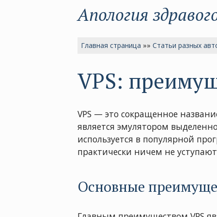
Апология здравог
Главная страница
»»
Статьи разных авт
VPS: преимущ
VPS — это сокращенное названи
является эмулятором выделенног
используется в популярной про
практически ничем не уступаю
Основные преимущес
Главным преимуществом VPS явл