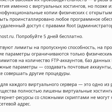
тия именно с виртуальных хостингов, но позже их
лнофункциональные копии физических с открытым
 быть проинсталлировано любое программное обес
 удаленный доступ с правами Root (администратор
r-host.ru. Попробуйте 5 дней бесплатно.
ствуют лимиты на пропускную способность, на пр
ругие параметры ограничиваются только физическ
лимитов на количество FTP-аккаунтов, баз данных
жные параметры — создавать почтовые аккаунты,
же совершать другие процедуры.
 для каждого виртуального сервера — это одно из
ущества полностью лишены виртуальные хостинги
нтернет-ресурсы со сложными скриптами не могут
сетевой адрес.