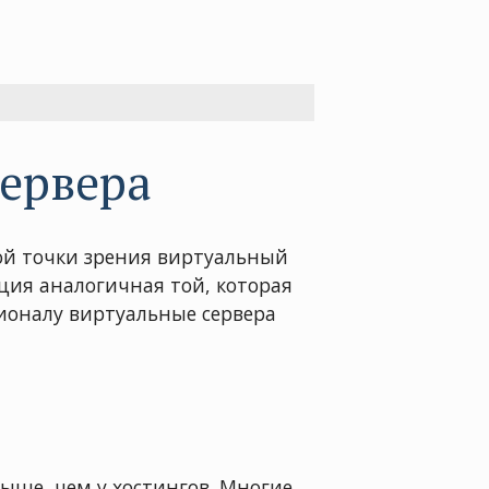
сервера
кой точки зрения виртуальный
ация аналогичная той, которая
ционалу виртуальные сервера
ыше, чем у хостингов. Многие