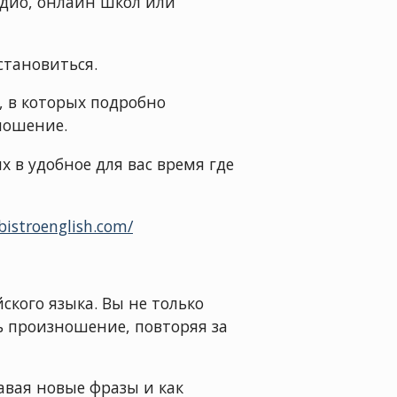
дио, онлайн школ или
остановиться.
, в которых подробно
ношение.
 в удобное для вас время где
bistroenglish.com/
кого языка. Вы не только
ь произношение, повторяя за
авая новые фразы и как