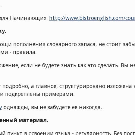
.
о для Начинающих:
http://www.bistroenglish.com/cou
ку.
щи пополнения словарного запаса, не стоит забы
ми - правила.
ение, если не будете знать как это сделать. Вы н
т подробно, а главное, структурировано изложена 
ли подкреплены примерами.
у
однажды, вы не забудете ее никогда.
денный материал.
ый пункт в освоении языка - регулярность. Без по