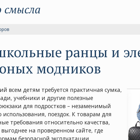
о смысла
оров
школьные ранцы и эл
 юных модников
й всем детям требуется практичная сумка,
ади, учебники и другие полезные
рюкзаки для подростков – незаменимый
о использования, поездок. К товарам для
ые требования относительно качества,
 выгоднее на проверенном сайте, где
нормам безопасной эксплуатации,