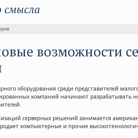
о смысла
оров
новые возможности с
я
ерного оборудования среди представителей малого
зированных компаний начинают разрабатывать но
ителей.
ализаций серверных решений занимается американ
а продает компьютерные и прочие высокотехнолог