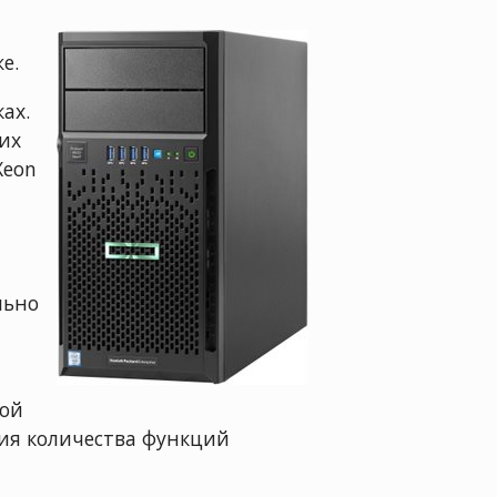
е.
ах.
их
Xeon
льно
рой
ия количества функций