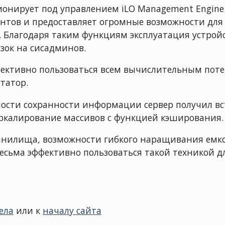
онирует под управлением iLO Management Engine.
нтов и предоставляет огромные возможности для
 Благодаря таким функциям эксплуатация устройс
зок на сисадминов.
фективно пользоваться всем вычислительным пот
татор.
ности сохранности информации сервер получил в
еркалирование массивов с функцией кэширования.
анилища, возможности гибкого наращивания емко
сьма эффективно пользоваться такой техникой д
ела
или к
началу сайта