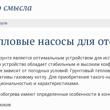
о смысла
оров
пловые насосы для о
грунте является оптимальным устройством для ис
то устройство обладает стабильным и высоким ко
е зависит от погодных условий. Грунтовый теплов
ативы газовому котлу. Для приобретения такого н
кциональностью и характеристиками.
 обогрева имеют определенные особенности в кон
локов: